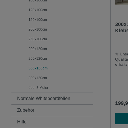
100x100cm
120x100cm
150x100cm
300x
200x100cm
Klebe
weiß
250x100cm
200x120cm
✮ Unse
250x120cm
Qualit
erhälts
300x100cm
Deutsc
Auslan
300x120cm
qualita
Widers
über 3 Meter
langer
mehrma
Normale Whiteboardfolien
Reinigu
199,9
Kratze
Zubehör
Unsere 
einset
& magn
Hilfe
widerst