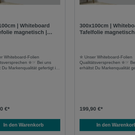
100cm | Whiteboard
300x100cm | Whitebo
folie magnetisch |
Tafelfolie magnetisch
selbstklebend für Stif
schwarz
r Whiteboard-Folien
✮ Unser Whiteboard-Folien
ätsversprechen ✮☞ Bei uns
Qualitätsversprechen ✮☞ Be
t Du Markenqualität gefertigt in
erhältst Du Markenqualität gef
hland und keine importierte
Deutschland und keine impor
dsware☞ Hier erhältst Du eine
Auslandsware☞ Hier erhältst
tive Folie mit hoher
qualitative Folie mit hoher
tandsfähigkeit und extrem
Widerstandsfähigkeit und ex
 Lebensdauer - auch bei
langer Lebensdauer - auch b
liger Beschriftung und
mehrmaliger Beschriftung u
ng siehst Du garantiert keine
Reinigung siehst Du garantie
0 €*
199,90 €*
r oder Marker-Rückstände✮
Kratzer oder Marker-Rücks
Whiteboard-Folie ist vielseitig
Unsere Whiteboard-Folie ist v
zbar ✮☞ Unsere selbstklebende
einsetzbar ✮☞ Unsere selbs
In den Warenkorb
In den Warenkor
etische Whiteboardfolie mit
& magnetische Whiteboardfol
andsfähiger Oberfläche ist ein
widerstandsfähiger Oberfläch