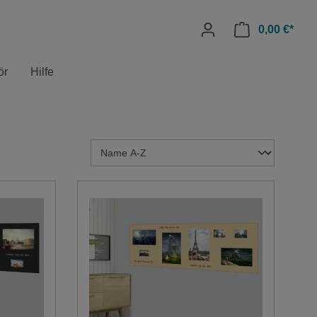
0,00 €*
ör
Hilfe