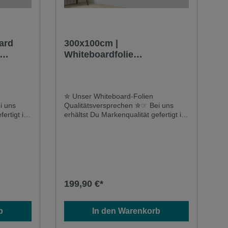
ard
300x100cm |
Whiteboardfolie
te |
selbstklebend & magnetisch
| beige
✮ Unser Whiteboard-Folien
i uns
Qualitätsversprechen ✮☞ Bei uns
ertigt in
erhältst Du Markenqualität gefertigt in
tierte
Deutschland und keine importierte
 Du eine
Auslandsware☞ Hier erhältst Du eine
qualitative Folie mit hoher
trem
Widerstandsfähigkeit und extrem
ei
langer Lebensdauer - auch bei
nd
mehrmaliger Beschriftung und
rt keine
Reinigung siehst Du garantiert keine
199,90 €*
tände✮
Kratzer oder Marker-Rückstände✮
ielseitig
Unsere Whiteboard-Folie ist vielseitig
tklebende
einsetzbar ✮☞ Unsere selbstklebende
b
In den Warenkorb
ie mit
& magnetische Whiteboardfolie mit
e ist ein
widerstandsfähiger Oberfläche ist ein