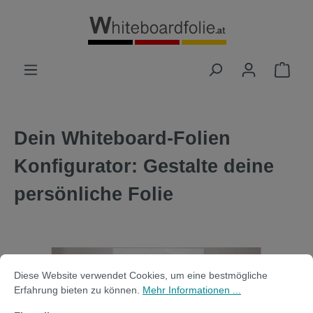
alt springen
Dein Whiteboard-Folien
Konfigurator: Gestalte deine
persönliche Folie
Bildergalerie überspringen
Cookie-Voreinstellungen
Diese Website verwendet Cookies, um eine bestmögliche Erfahrung bi
Diese Website verwendet Cookies, um eine bestmögliche
Erfahrung bieten zu können.
Mehr Informationen ...