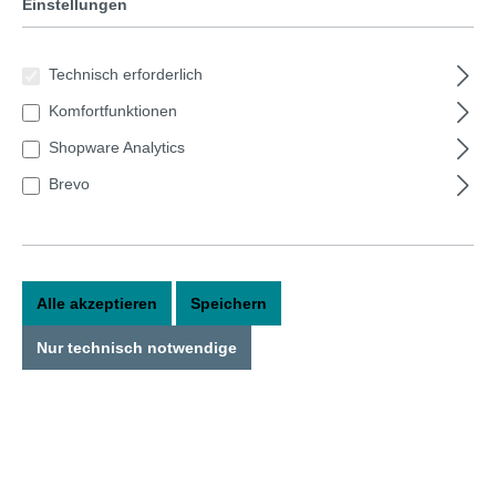
Einstellungen
Technisch erforderlich
Komfortfunktionen
Shopware Analytics
Brevo
8,50 €*
Preise inkl. MwSt. zzgl. Versandkosten
Alle akzeptieren
Speichern
Versandfertig in 1 Tag, Lieferzeit 1-3 Tage
Nur technisch notwendige
auswählen
Farbe
Grau
Grün
Weiß
Hellgrau
Beige
Limegre